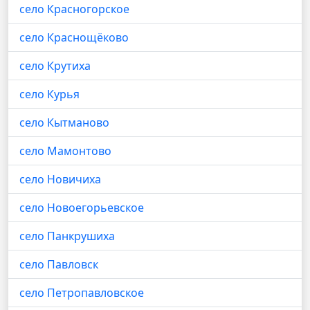
село Красногорское
село Краснощёково
село Крутиха
село Курья
село Кытманово
село Мамонтово
село Новичиха
село Новоегорьевское
село Панкрушиха
село Павловск
село Петропавловское