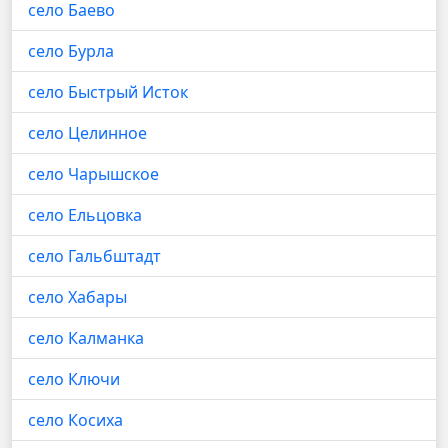
село Баево
село Бурла
село Быстрый Исток
село Целинное
село Чарышское
село Ельцовка
село Гальбштадт
село Хабары
село Калманка
село Ключи
село Косиха