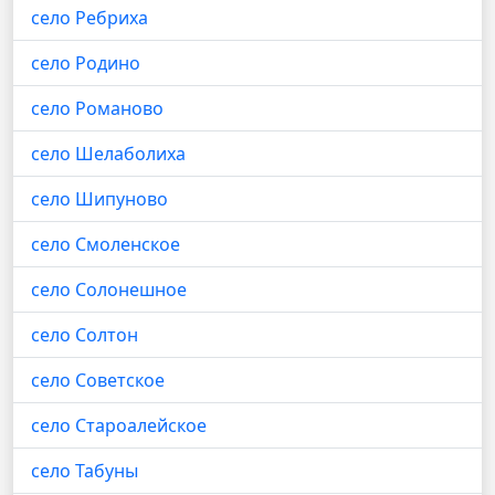
село Ребриха
село Родино
село Романово
село Шелаболиха
село Шипуново
село Смоленское
село Солонешное
село Солтон
село Советское
село Староалейское
село Табуны