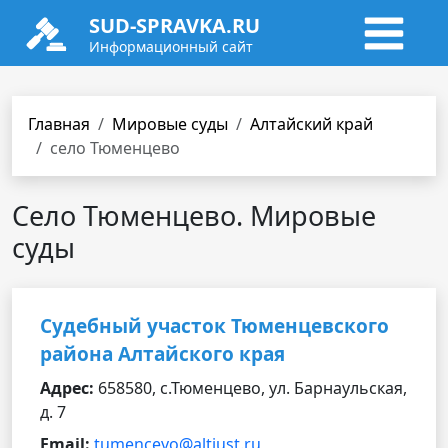
SUD-SPRAVKA.RU
Информационный сайт
Главная
Мировые суды
Алтайский край
село Тюменцево
Село Тюменцево. Мировые
суды
Судебный участок Тюменцевского
района Алтайского края
Адрес:
658580, с.Тюменцево, ул. Барнаульская,
д. 7
Email:
tumencevo@altjust.ru