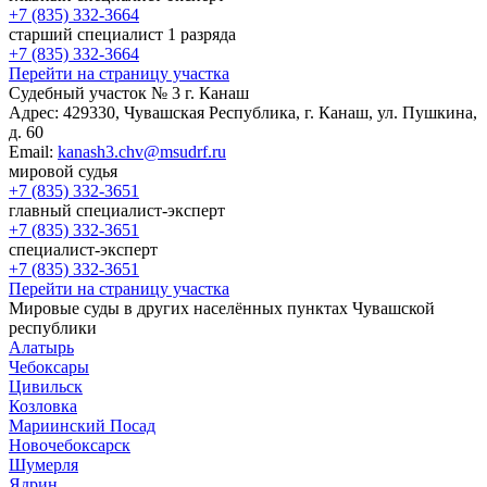
+7 (835) 332-3664
старший специалист 1 разряда
+7 (835) 332-3664
Перейти на страницу участка
Судебный участок № 3 г. Канаш
Адрес:
429330, Чувашская Республика, г. Канаш, ул. Пушкина,
д. 60
Email:
kanash3.chv@msudrf.ru
мировой судья
+7 (835) 332-3651
главный специалист-эксперт
+7 (835) 332-3651
специалист-эксперт
+7 (835) 332-3651
Перейти на страницу участка
Мировые суды в других населённых пунктах Чувашской
республики
Алатырь
Чебоксары
Цивильск
Козловка
Мариинский Посад
Новочебоксарск
Шумерля
Ядрин