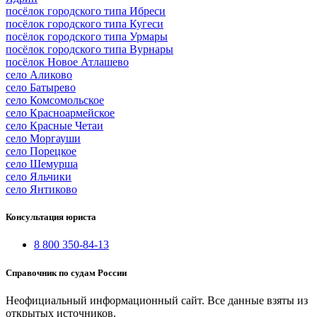
посёлок городского типа Ибреси
посёлок городского типа Кугеси
посёлок городского типа Урмары
посёлок городского типа Вурнары
посёлок Новое Атлашево
село Аликово
село Батырево
село Комсомольское
село Красноармейское
село Красные Четаи
село Моргауши
село Порецкое
село Шемурша
село Яльчики
село Янтиково
Консультация юриста
8 800 350-84-13
Справочник по судам России
Неофициальный информационный сайт. Все данные взяты из
открытых источников.