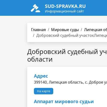
SUD-SPRAVKA.RU
Информационный сайт
Главная
Мировые суды
Липецкая о
Добровский судебный участокЛипец
Добровский судебный уч
области
Адрес
399140, Липецкая область, с. Доброе ул
На карте
Аппарат мирового судьи