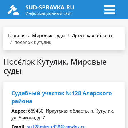
SUD-SPRAVKA.RU
Информационный сайт
Главная
Мировые суды
Иркутская область
посёлок Кутулик
Посёлок Кутулик. Мировые
суды
Судебный участок №128 Аларского
района
Адрес:
669450, Иркутская область, п. Кутулик,
ул. Быкова, д. 7
Email:
su128mirsud38@yandex.ru