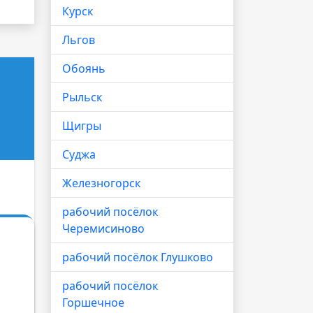
Курск
Льгов
Обоянь
Рыльск
Щигры
Суджа
Железногорск
рабочий посёлок
Черемисиново
рабочий посёлок Глушково
рабочий посёлок
Горшечное