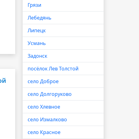
Грязи
Лебедянь
Липецк
Усмань
Задонск
посёлок Лев Толстой
ой
село Доброе
село Долгоруково
село Хлевное
село Измалково
село Красное