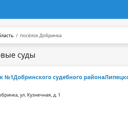
бласть
посёлок Добринка
овые суды
к №1Добринского судебного районаЛипецк
бринка, ул. Кузнечная, д. 1