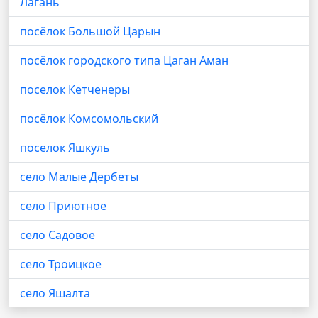
Лагань
посёлок Большой Царын
посёлок городского типа Цаган Аман
поселок Кетченеры
посёлок Комсомольский
поселок Яшкуль
село Малые Дербеты
село Приютное
село Садовое
село Троицкое
село Яшалта