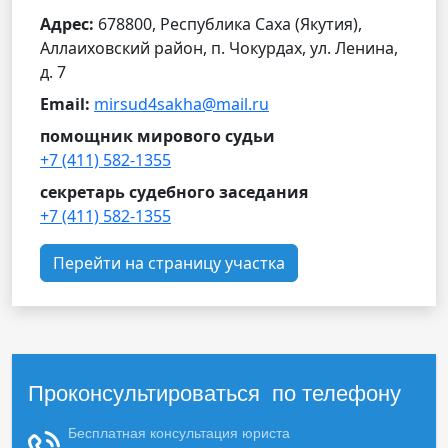
Адрес:
678800, Республика Саха (Якутия),
Аллаиховский район, п. Чокурдах, ул. Ленина,
д. 7
Email:
mirsud4sakha@mail.ru
помощник мирового судьи
+7 (411) 582-1355
секретарь судебного заседания
+7 (411) 582-1355
Перейти на страницу участка