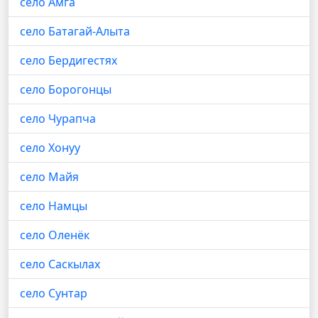
село Амга
село Батагай-Алыта
село Бердигестях
село Борогонцы
село Чурапча
село Хонуу
село Майя
село Намцы
село Оленёк
село Саскылах
село Сунтар