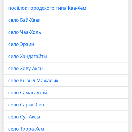
посёлок городского типа Каа-Хем
село Бай-Хаак
село Чаа-Холь
село Эрзин
село Хандагайты
село Хову-Аксы
село Кызыл-Мажалык
село Самагалтай
село Сарыг-Сеп
село Суг-Аксы
село Тоора-Хем