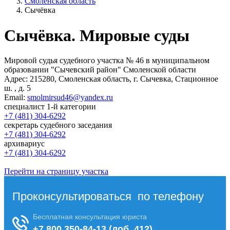
Смоленская область
Сычёвка
Сычёвка. Мировые суды
Мировой судья судебного участка № 46 в муниципальном
образовании "Сычевский район" Смоленской области
Адрес:
215280, Смоленская область, г. Сычевка, Стационное
ш. , д. 5
Email:
smolmirsud46@yandex.ru
специалист 1-й категории
+7 (481) 304-6292
секретарь судебного заседания
+7 (481) 304-6292
архивариус
+7 (481) 304-6292
Перейти на страницу участка