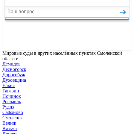
Мировые суды в других населённых пунктах Смоленской
области
Демидов
Десногорск
Дорогобуж
Духовщина
Ельня
Гагарин
Починок
Рославль
Рудня
Сафоново
Смоленск
Велиж
Вязьма
Ярцево