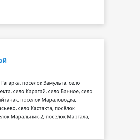
тай
 Гагарка, посёлок Замульта, село
кта, село Карагай, село Банное, село
Кайтанак, посёлок Мараловодка,
асьево, село Кастахта, посёлок
сёлок Маральник-2, посёлок Маргала,