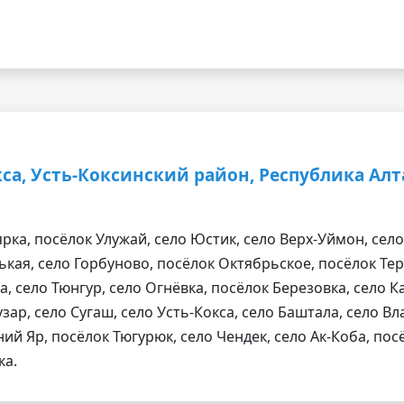
кса, Усть-Коксинский район, Республика Ал
рка, посёлок Улужай, село Юстик, село Верх-Уймон, село
кая, село Горбуново, посёлок Октябрьское, посёлок Тере
а, село Тюнгур, село Огнёвка, посёлок Березовка, село 
узар, село Сугаш, село Усть-Кокса, село Баштала, село Вл
ний Яр, посёлок Тюгурюк, село Чендек, село Ак-Коба, по
ка.