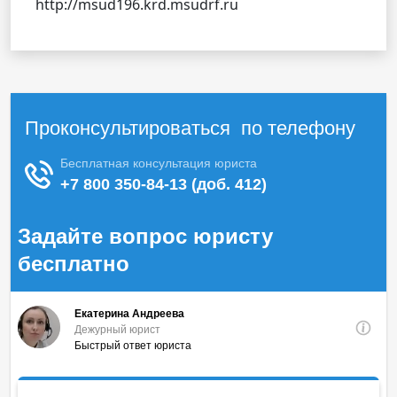
http://msud196.krd.msudrf.ru