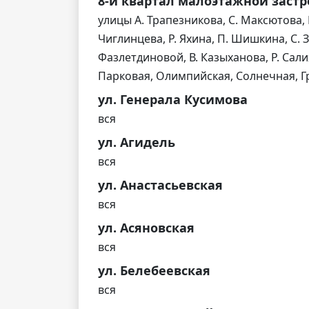
8-й квартал малоэтажной заст
улицы А. Трапезникова, С. Максютова, В
Чиглинцева, Р. Яхина, П. Шишкина, С. 
Фазлетдиновой, В. Казыханова, Р. Сали
Парковая, Олимпийская, Солнечная, Г
ул. Генерала Кусимова
вся
ул. Агидель
вся
ул. Анастасьевская
вся
ул. Асяновская
вся
ул. Белебеевская
вся