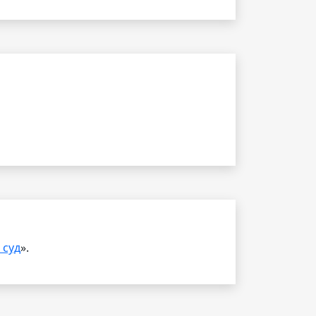
 суд
».