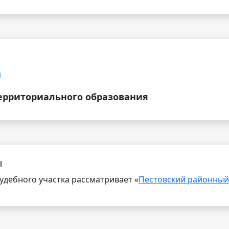
я
ерриториального образования
ы
дебного участка рассматривает «
Пестовский районный