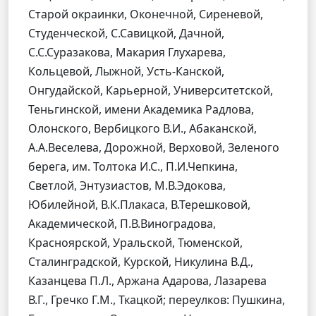
Старой окраинки, Оконечной, Сиреневой,
Студенческой, С.Савицкой, Дачной,
С.С.Суразакова, Макария Глухарева,
Кольцевой, Лыжной, Усть-Канской,
Онгудайской, Карьерной, Университетской,
Теньгинской, имени Академика Радлова,
Олонского, Вербицкого В.И., Абаканской,
А.А.Веселева, Дорожной, Верховой, Зеленого
берега, им. Толтока И.С., П.И.Чепкина,
Светлой, Энтузиастов, М.В.Эдокова,
Юбилейной, В.К.Плакаса, В.Терешковой,
Академической, П.В.Виноградова,
Красноярской, Уральской, Тюменской,
Сталинградской, Курской, Никулина В.Д.,
Казанцева П.Л., Аржана Адарова, Лазарева
В.Г., Гречко Г.М., Ткацкой; переулков: Пушкина,