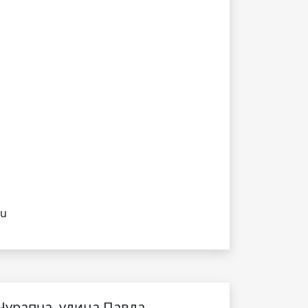
ru
Чурапча, улица Павла