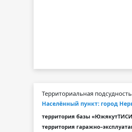
Территориальная подсудность
Населённый пункт: город Не
территория базы «ЮжякутТИС
территория гаражно–эксплуата