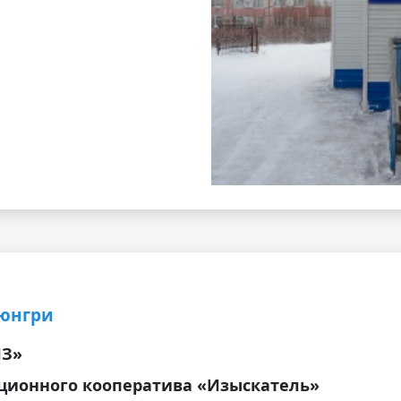
рюнгри
ИЗ»
ционного кооператива «Изыскатель»