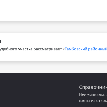
ы
дебного участка рассматривает «
Тамбовский районный
Справочник
Неофициальны
взяты из откр