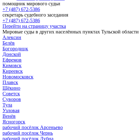
помощник мирового судьи
+7 (487) 672-5386
секретарь судебного заседания
+7 (487) 672-5386
Перейти на страницу участка
Мировые суды в других населённых пунктах Тульской области
Алексин
Белёв
Богородицк
Донской
Ефремов
Кимовск
Киреевск
Новомосковск
Плавск
Щёкино
Советск
Суворов
Тула
Узловая
Венёв
Ясногорск
рабочий посёлок Арсеньево
рабочий посёлок Чернь
рабочий посёлок Дубна