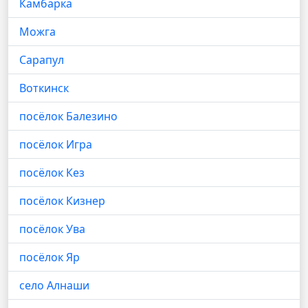
Камбарка
Можга
Сарапул
Воткинск
посёлок Балезино
посёлок Игра
посёлок Кез
посёлок Кизнер
посёлок Ува
посёлок Яр
село Алнаши