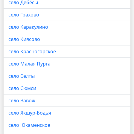
село Дебёсы
село Грахово
село Каракулино
село Киясово
село Красногорское
село Малая Пурга
село Селты
село Сюмси
село Вавож
село Якшур-Бодья
село Юкаменское