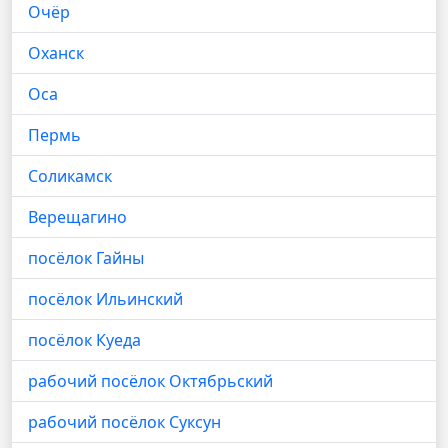
Очёр
Оханск
Оса
Пермь
Соликамск
Верещагино
посёлок Гайны
посёлок Ильинский
посёлок Куеда
рабочий посёлок Октябрьский
рабочий посёлок Суксун