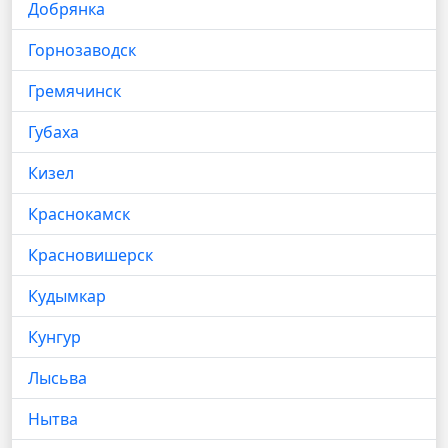
Добрянка
Горнозаводск
Гремячинск
Губаха
Кизел
Краснокамск
Красновишерск
Кудымкар
Кунгур
Лысьва
Нытва