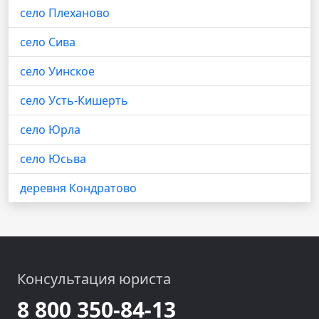
село Плеханово
село Сива
село Уинское
село Усть-Кишерть
село Юрла
село Юсьва
деревня Кондратово
Консультация юриста
8 800 350-84-13