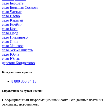
село Бершеть
село Большая Соснова
село Частые
село Елово
село Карагай
село Кочёво
село Коса
село Орда
село Плеханово
село Сива
село Уинское
село Усть-Кишерть
село Юрла
село Юсьва
деревня Кондратово
Консультация юриста
8 800 350-84-13
Справочник по судам России
Неофициальный информационный сайт. Все данные взяты из
открытых источников.