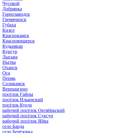
Чусовой
Добрянка
Горнозаводск
Гремячинск
Губаха
Кизел
Краснокамск
Красновишерск
Кудымкар
Кунгур
Лысьва
Нытва
Оханск
Оса
Пермь
Соликамск
Верещагино
посёлок Гайны
посёлок Ильинский
посёлок Куеда
рабочий посёлок Октябрьский
рабочий посёлок Суксун
рабочий посёлок Яйва
село Барда
село Берёзовка