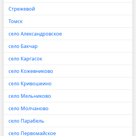
Стрежевой
Томск
село Александровское
село Бакчар
село Каргасок
село Кожевниково
село Кривошеино
село Мельниково
село Молчаново
село Парабель
село Первомайское