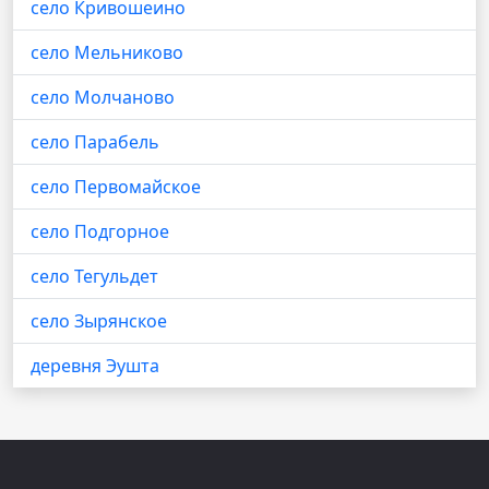
село Кривошеино
село Мельниково
село Молчаново
село Парабель
село Первомайское
село Подгорное
село Тегульдет
село Зырянское
деревня Эушта