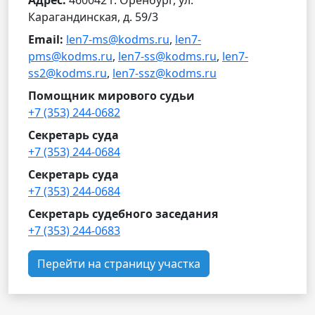
Адрес:
460042 г. Оренбург, ул.
Карагандинская, д. 59/3
Email:
len7-ms@kodms.ru
,
len7-
pms@kodms.ru
,
len7-ss@kodms.ru
,
len7-
ss2@kodms.ru
,
len7-ssz@kodms.ru
Помощник мирового судьи
+7 (353) 244-0682
Секретарь суда
+7 (353) 244-0684
Секретарь суда
+7 (353) 244-0684
Секретарь судебного заседания
+7 (353) 244-0683
Перейти на страницу участка