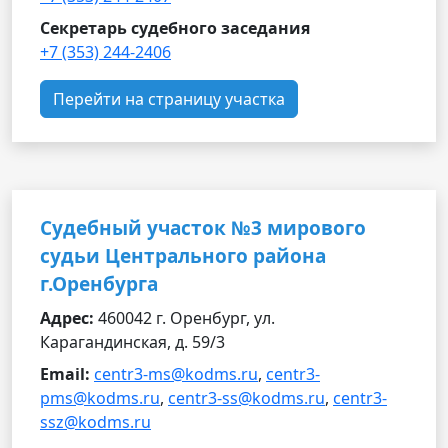
Секретарь судебного заседания
+7 (353) 244-2406
Перейти на страницу участка
Судебный участок №3 мирового
судьи Центрального района
г.Оренбурга
Адрес:
460042 г. Оренбург, ул.
Карагандинская, д. 59/3
Email:
centr3-ms@kodms.ru
,
centr3-
pms@kodms.ru
,
centr3-ss@kodms.ru
,
centr3-
ssz@kodms.ru