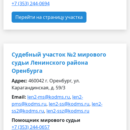
+7 (353) 244-0694
Перейти на страницу участка
Судебный участок №2 мирового
судьи Ленинского района
Оренбурга
Адрес:
460042 г. Оренбург, ул.
Карагандинская, д. 59/3
Email:
len2-ms@kodms.ru
,
len2-
pms@kodms.ru
,
len2-ss@kodms.ru
,
len2-
ss2@kodms.ru
,
len2-ssz@kodms.ru
Помощник мирового судьи
+7 (353) 244-0657