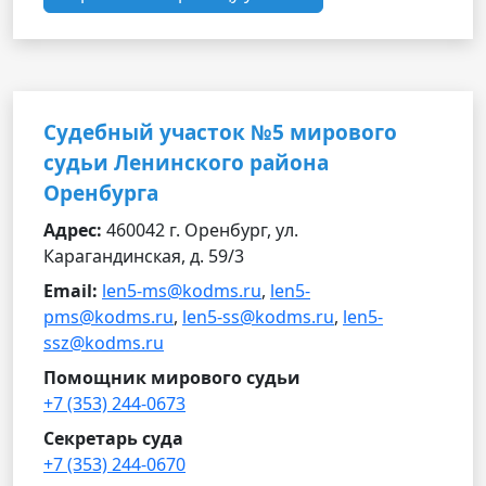
Судебный участок №5 мирового
судьи Ленинского района
Оренбурга
Адрес:
460042 г. Оренбург, ул.
Карагандинская, д. 59/3
Email:
len5-ms@kodms.ru
,
len5-
pms@kodms.ru
,
len5-ss@kodms.ru
,
len5-
ssz@kodms.ru
Помощник мирового судьи
+7 (353) 244-0673
Секретарь суда
+7 (353) 244-0670