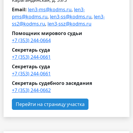
Карагандинская, д. 59/3
Email:
len3-ms@kodms.ru
,
len3-
pms@kodms.ru
,
len3-ss@kodms.ru
,
len3-
ss2@kodms.ru
,
len3-ssz@kodms.ru
Помощник мирового судьи
+7 (353) 244-0664
Секретарь суда
+7 (353) 244-0661
Секретарь суда
+7 (353) 244-0661
Секретарь судебного заседания
+7 (353) 244-0662
Перейти на страницу участка