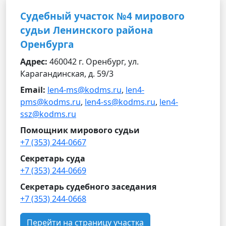
Судебный участок №4 мирового
судьи Ленинского района
Оренбурга
Адрес:
460042 г. Оренбург, ул.
Карагандинская, д. 59/3
Email:
len4-ms@kodms.ru
,
len4-
pms@kodms.ru
,
len4-ss@kodms.ru
,
len4-
ssz@kodms.ru
Помощник мирового судьи
+7 (353) 244-0667
Секретарь суда
+7 (353) 244-0669
Секретарь судебного заседания
+7 (353) 244-0668
Перейти на страницу участка