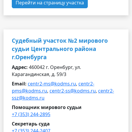
Перейти на страницу участка
Судебный участок №2 мирового
судьи Центрального района
г.Оренбурга
Адрес:
460042 г. Оренбург, ул.
Карагандинская, д. 59/3
Email:
centr2-ms@kodms.ru
,
centr2-
pms@kodms.ru
,
centr2-ss@kodms.ru
,
centr2-
ssz@kodms.ru
Помощник мирового судьи
+7 (353) 244-2895
Секретарь суда
+7 (353) 244-2407