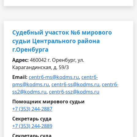
Судебный участок №6 мирового
судьи Центрального района
г.Оренбурга
Адрес:
460042 г. Оренбург, ул.
Карагандинская, д. 59/3
Email:
centr6-ms@kodms.ru
,
centr6-
pms@kodms.ru
,
centr6-ss@kodms.ru
,
centr6-
ss2@kodms.ru
,
centr6-ssz@kodms.ru
Помощник мирового судьи
+7 (353) 244-2887
Секретарь суда
+7 (353) 244-2889
Секретарь суда