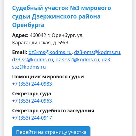
Судебный участок №3 мирового
судьи Дзержинского района
Оренбурга
Адрес:
460042 г. Оренбург, ул.
Карагандинская, д. 59/3
Email:
dz3-ms@kodms.ru
,
dz3-pms@kodms.ru
,
dz3-ss@kodms.ru
,
dz3-ss2@kodms.ru
,
dz3-
ssz@kodms.ru
Помощник мирового судьи
+7 (353) 244-0983
Секретарь суда
+7 (353) 244-0963
Секретарь судебного заседания
+7 (353) 244-0917
Перейти на страницу участка