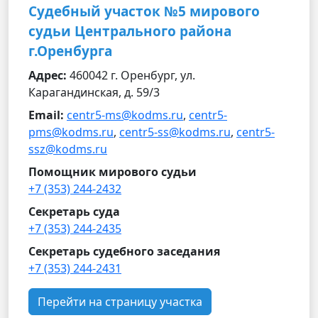
Судебный участок №5 мирового
судьи Центрального района
г.Оренбурга
Адрес:
460042 г. Оренбург, ул.
Карагандинская, д. 59/3
Email:
centr5-ms@kodms.ru
,
centr5-
pms@kodms.ru
,
centr5-ss@kodms.ru
,
centr5-
ssz@kodms.ru
Помощник мирового судьи
+7 (353) 244-2432
Секретарь суда
+7 (353) 244-2435
Секретарь судебного заседания
+7 (353) 244-2431
Перейти на страницу участка