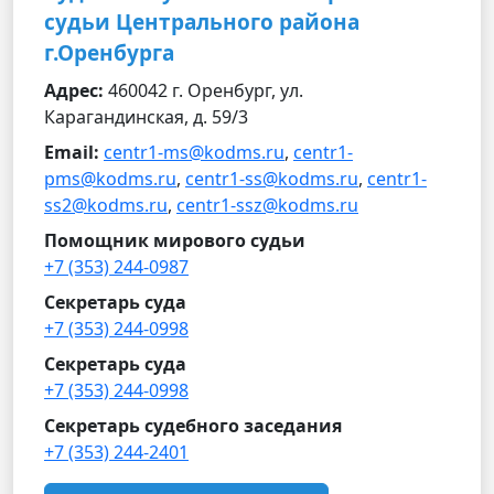
судьи Центрального района
г.Оренбурга
Адрес:
460042 г. Оренбург, ул.
Карагандинская, д. 59/3
Email:
centr1-ms@kodms.ru
,
centr1-
pms@kodms.ru
,
centr1-ss@kodms.ru
,
centr1-
ss2@kodms.ru
,
centr1-ssz@kodms.ru
Помощник мирового судьи
+7 (353) 244-0987
Секретарь суда
+7 (353) 244-0998
Секретарь суда
+7 (353) 244-0998
Секретарь судебного заседания
+7 (353) 244-2401