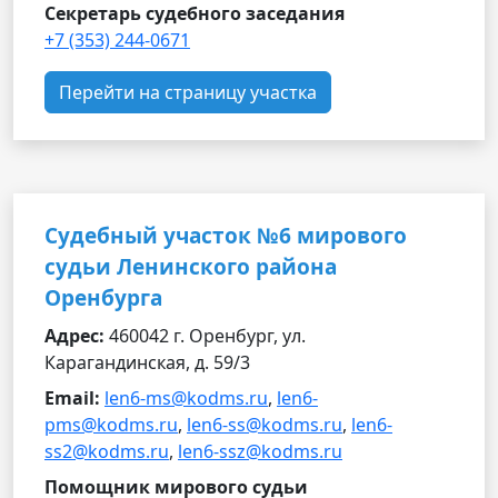
Секретарь судебного заседания
+7 (353) 244-0671
Перейти на страницу участка
Судебный участок №6 мирового
судьи Ленинского района
Оренбурга
Адрес:
460042 г. Оренбург, ул.
Карагандинская, д. 59/3
Email:
len6-ms@kodms.ru
,
len6-
pms@kodms.ru
,
len6-ss@kodms.ru
,
len6-
ss2@kodms.ru
,
len6-ssz@kodms.ru
Помощник мирового судьи