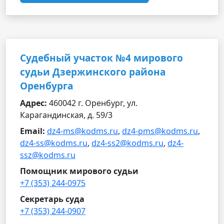
Судебный участок №4 мирового
судьи Дзержинского района
Оренбурга
Адрес:
460042 г. Оренбург, ул.
Карагандинская, д. 59/3
Email:
dz4-ms@kodms.ru
,
dz4-pms@kodms.ru
,
dz4-ss@kodms.ru
,
dz4-ss2@kodms.ru
,
dz4-
ssz@kodms.ru
Помощник мирового судьи
+7 (353) 244-0975
Секретарь суда
+7 (353) 244-0907