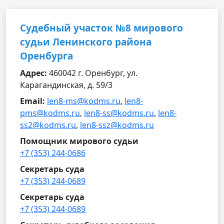
Судебный участок №8 мирового
судьи Ленинского района
Оренбурга
Адрес:
460042 г. Оренбург, ул.
Карагандинская, д. 59/3
Email:
len8-ms@kodms.ru
,
len8-
pms@kodms.ru
,
len8-ss@kodms.ru
,
len8-
ss2@kodms.ru
,
len8-ssz@kodms.ru
Помощник мирового судьи
+7 (353) 244-0686
Секретарь суда
+7 (353) 244-0689
Секретарь суда
+7 (353) 244-0689