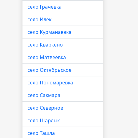
село Грачёвка
село Илек
село Курманаевка
село Кваркено
село Матвеевка
село Октябрьское
село Пономарёвка
село Сакмара
село Северное
село Шарлык
село Ташла