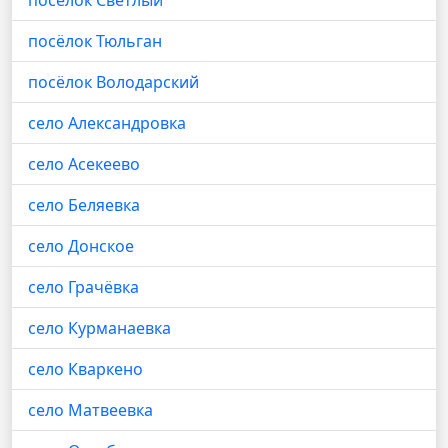
посёлок Светлый
посёлок Тюльган
посёлок Володарский
село Александровка
село Асекеево
село Беляевка
село Донское
село Грачёвка
село Курманаевка
село Кваркено
село Матвеевка