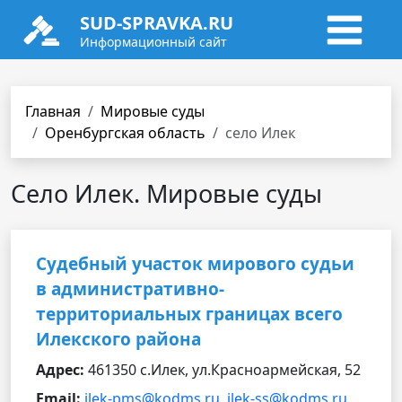
SUD-SPRAVKA.RU
Информационный сайт
Главная
Мировые суды
Оренбургская область
село Илек
Село Илек. Мировые суды
Судебный участок мирового судьи
в административно-
территориальных границах всего
Илекского района
Адрес:
461350 с.Илек, ул.Красноармейская, 52
Email:
ilek-pms@kodms.ru
,
ilek-ss@kodms.ru