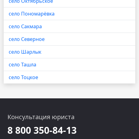
село Октябрьское
село Пономарёвка
село Сакмара
село Северное
село Шарлык
село Ташла
село Тоцкое
Консультация юриста
8 800 350-84-13