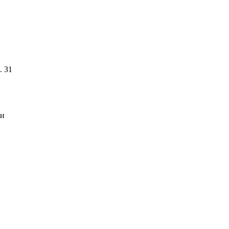
. 31
ти