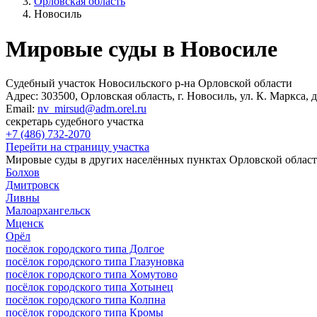
Орловская область
Новосиль
Мировые суды в Новосиле
Судебный участок Новосильского р-на Орловской области
Адрес:
303500, Орловская область, г. Новосиль, ул. К. Маркса, д
Email:
nv_mirsud@adm.orel.ru
секретарь судебного участка
+7 (486) 732-2070
Перейти на страницу участка
Мировые суды в других населённых пунктах Орловской облас
Болхов
Дмитровск
Ливны
Малоархангельск
Мценск
Орёл
посёлок городского типа Долгое
посёлок городского типа Глазуновка
посёлок городского типа Хомутово
посёлок городского типа Хотынец
посёлок городского типа Колпна
посёлок городского типа Кромы