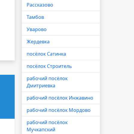
Рассказово
Тамбов
Уварово
Жердевка
посёлок Сатинка
посёлок Строитель
рабочий посёлок
Дмитриевка
рабочий посёлок Инжавино
рабочий посёлок Мордово
рабочий посёлок
Мучкапский