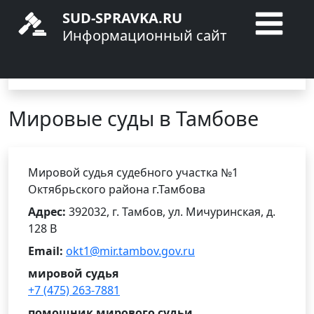
SUD-SPRAVKA.RU
Информационный сайт
Главная
Мировые суды
Тамбовская область
Тамбов
Мировые суды в Тамбове
Мировой судья судебного участка №1
Октябрьского района г.Тамбова
Адрес:
392032, г. Тамбов, ул. Мичуринская, д.
128 В
Email:
okt1@mir.tambov.gov.ru
мировой судья
+7 (475) 263-7881
помощник мирового судьи