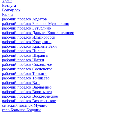
Урень
Ветлуга
Володарск
Выкса
рабочий посёлок Ардатов
рабочий посёлок Большое Мурашкино
рабочий посёлок Бутурлино
рабочий посёлок Дальнее Константиново
рабочий посёлок Ильиногорск
рабочий посёлок Ковернино
рабочий посёлок Красные Баки
рабочий посёлок Пильна
рабочий посёлок Шаранга
рабочий посёлок Шатки
рабочий посёлок Сокольское
рабочий посёлок Сосновское
рабочий посёлок Тонкино
рабочий посёлок Тоншаево
рабочий посёлок Вача
рабочий посёлок Варнавино
рабочий посёлок Воротынец
рабочий посёлок Воскресенское
рабочий посёлок Вознесенское
сельский посёлок Мулино
село Большое Болдино