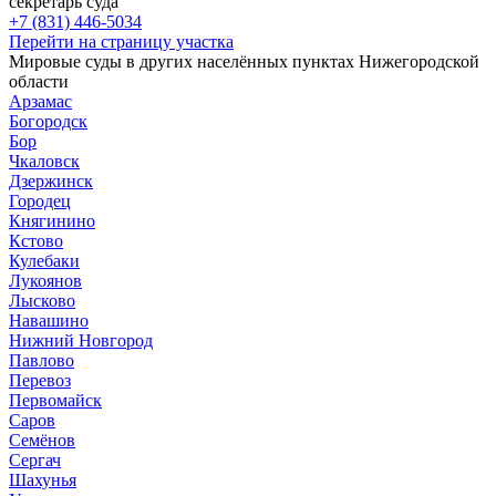
секретарь суда
+7 (831) 446-5034
Перейти на страницу участка
Мировые суды в других населённых пунктах Нижегородской
области
Арзамас
Богородск
Бор
Чкаловск
Дзержинск
Городец
Княгинино
Кстово
Кулебаки
Лукоянов
Лысково
Навашино
Нижний Новгород
Павлово
Перевоз
Первомайск
Саров
Семёнов
Сергач
Шахунья