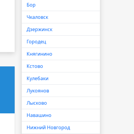
Бор
Чкаловск
Дзержинск
Городец
Княгинино
Кстово
Кулебаки
Лукоянов
Лысково
Навашино
Нижний Новгород