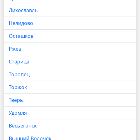
Лихославль
Нелидово
Осташков
Ржев
Старица
Торопец
Торжок
Тверь
Удомля
Весьегонск
Вышний Волочёк