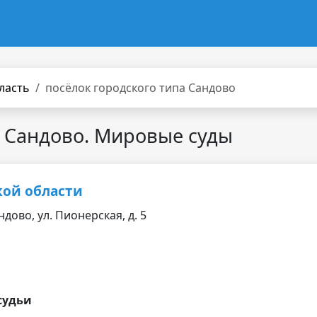
ласть
посёлок городского типа Сандово
а Сандово. Мировые суды
кой области
ндово, ул. Пионерская, д. 5
судьи