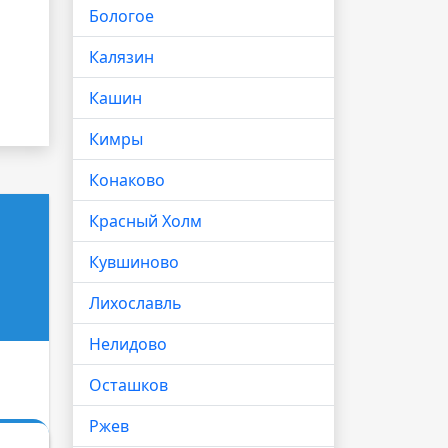
Бологое
Калязин
Кашин
Кимры
Конаково
Красный Холм
Кувшиново
Лихославль
Нелидово
Осташков
Ржев