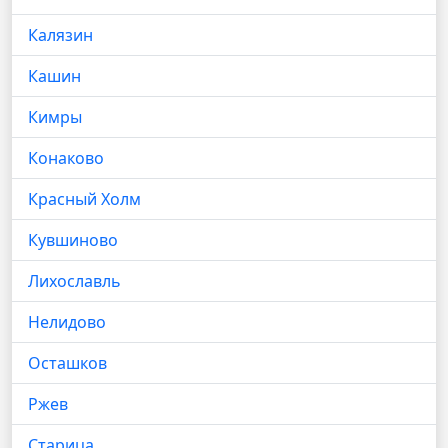
Калязин
Кашин
Кимры
Конаково
Красный Холм
Кувшиново
Лихославль
Нелидово
Осташков
Ржев
Старица