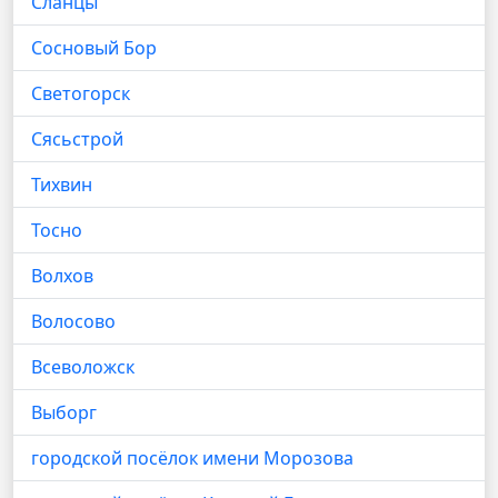
Сланцы
Сосновый Бор
Светогорск
Сясьстрой
Тихвин
Тосно
Волхов
Волосово
Всеволожск
Выборг
городской посёлок имени Морозова