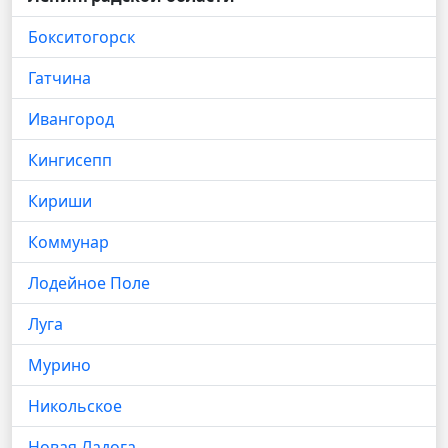
Бокситогорск
Гатчина
Ивангород
Кингисепп
Кириши
Коммунар
Лодейное Поле
Луга
Мурино
Никольское
Новая Ладога