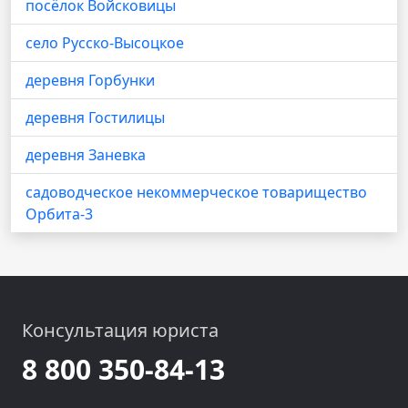
посёлок Войсковицы
село Русско-Высоцкое
деревня Горбунки
деревня Гостилицы
деревня Заневка
садоводческое некоммерческое товарищество
Орбита-3
Консультация юриста
8 800 350-84-13