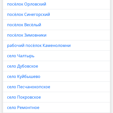
посёлок Орловский
посёлок Синегорский
посёлок Весёлый
посёлок Зимовники
рабочий посёлок Каменоломни
село Чалтырь
село Дубовское
село Куйбышево
село Песчанокопское
село Покровское
село Ремонтное