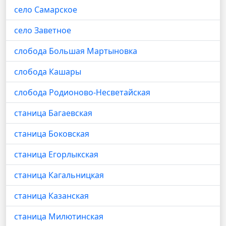
село Самарское
село Заветное
слобода Большая Мартыновка
слобода Кашары
слобода Родионово-Несветайская
станица Багаевская
станица Боковская
станица Егорлыкская
станица Кагальницкая
станица Казанская
станица Милютинская