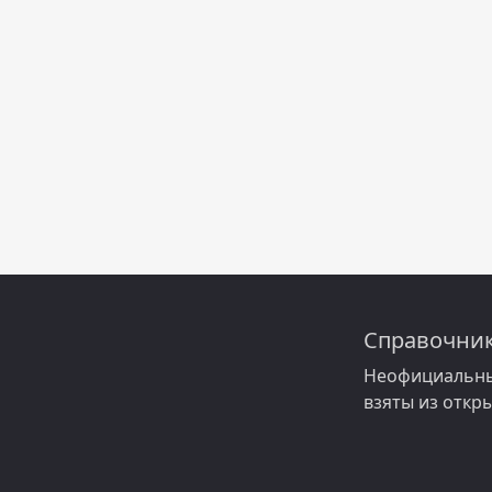
Справочник
Неофициальны
взяты из откр