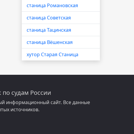
станица Романовская
станица Советская
станица Тацинская
станица Вёшенская
хутор Старая Станица
 по судам России
й информационный сайт. Все данные
ытых источников.