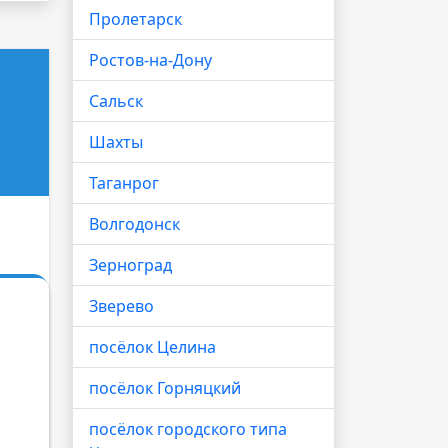
Пролетарск
Ростов-на-Дону
Сальск
Шахты
Таганрог
Волгодонск
Зерноград
Зверево
посёлок Целина
посёлок Горняцкий
посёлок городского типа