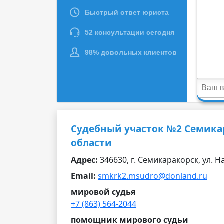
Судебный участок №2 Семикар
области
Адрес:
346630, г. Семикаракорск, ул. Н
Email:
smkrk2.msudro@donland.ru
мировой судья
+7 (863) 564-2044
помощник мирового судьи