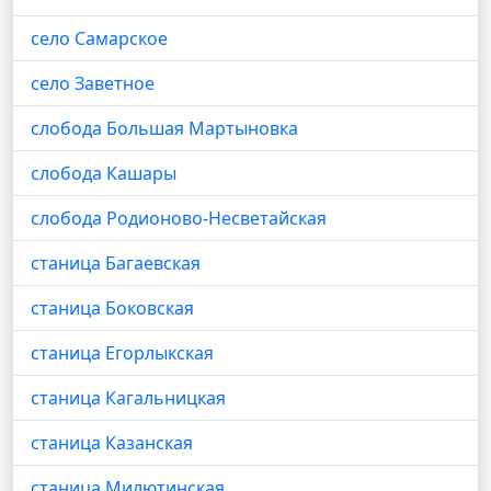
село Самарское
село Заветное
слобода Большая Мартыновка
слобода Кашары
слобода Родионово-Несветайская
станица Багаевская
станица Боковская
станица Егорлыкская
станица Кагальницкая
станица Казанская
станица Милютинская