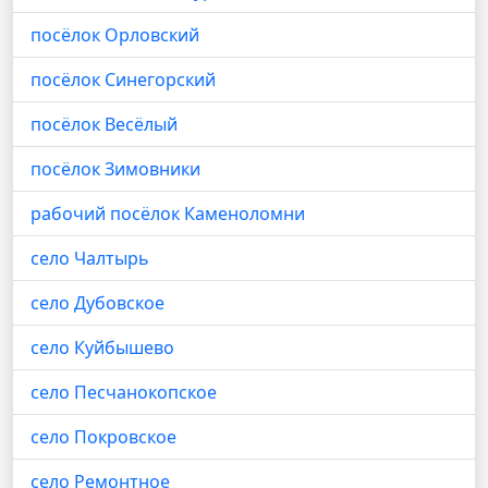
посёлок Орловский
посёлок Синегорский
посёлок Весёлый
посёлок Зимовники
рабочий посёлок Каменоломни
село Чалтырь
село Дубовское
село Куйбышево
село Песчанокопское
село Покровское
село Ремонтное