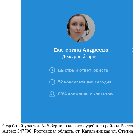
Судебный участок № 5 Зерноградского судебного района Росто
Адрес:
347700, Ростовская область, ст. Кагальницкая ул. Степная