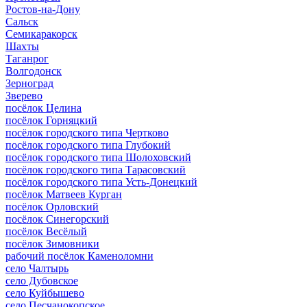
Ростов-на-Дону
Сальск
Семикаракорск
Шахты
Таганрог
Волгодонск
Зерноград
Зверево
посёлок Целина
посёлок Горняцкий
посёлок городского типа Чертково
посёлок городского типа Глубокий
посёлок городского типа Шолоховский
посёлок городского типа Тарасовский
посёлок городского типа Усть-Донецкий
посёлок Матвеев Курган
посёлок Орловский
посёлок Синегорский
посёлок Весёлый
посёлок Зимовники
рабочий посёлок Каменоломни
село Чалтырь
село Дубовское
село Куйбышево
село Песчанокопское