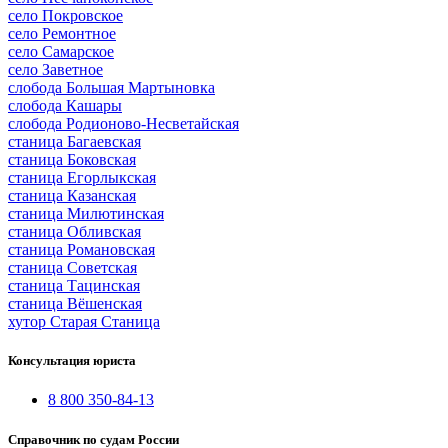
село Покровское
село Ремонтное
село Самарское
село Заветное
слобода Большая Мартыновка
слобода Кашары
слобода Родионово-Несветайская
станица Багаевская
станица Боковская
станица Егорлыкская
станица Казанская
станица Милютинская
станица Обливская
станица Романовская
станица Советская
станица Тацинская
станица Вёшенская
хутор Старая Станица
Консультация юриста
8 800 350-84-13
Справочник по судам России