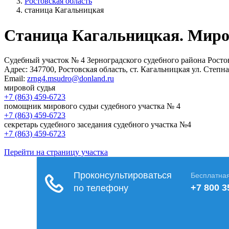
Ростовская область
станица Кагальницкая
Станица Кагальницкая. Миро
Судебный участок № 4 Зерноградского судебного района Росто
Адрес:
347700, Ростовская область, ст. Кагальницкая ул. Степная
Email:
zrng4.msudro@donland.ru
мировой судья
+7 (863) 459-6723
помощник мирового судьи судебного участка № 4
+7 (863) 459-6723
секретарь судебного заседания судебного участка №4
+7 (863) 459-6723
Перейти на страницу участка