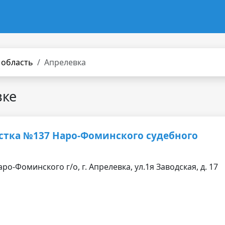
 область
Апрелевка
вке
стка №137 Наро-Фоминского судебного
о-Фоминского г/о, г. Апрелевка, ул.1я Заводская, д. 17