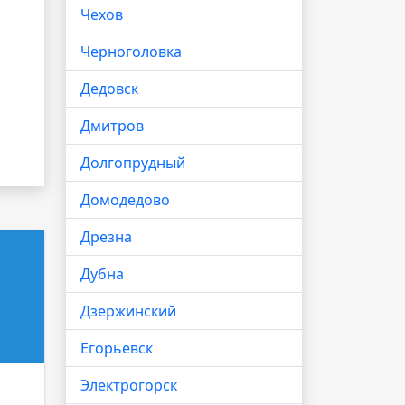
Чехов
Черноголовка
Дедовск
Дмитров
Долгопрудный
Домодедово
Дрезна
Дубна
Дзержинский
Егорьевск
Электрогорск