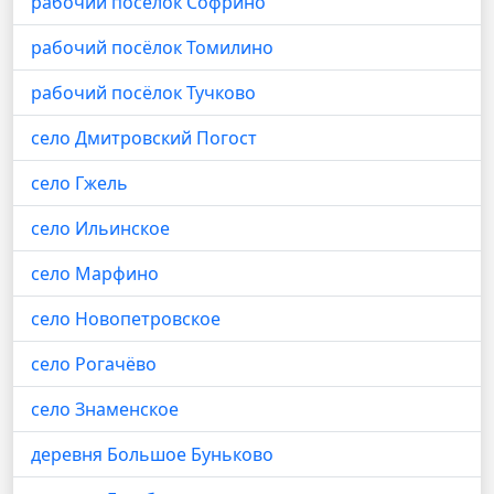
рабочий посёлок Софрино
рабочий посёлок Томилино
рабочий посёлок Тучково
село Дмитровский Погост
село Гжель
село Ильинское
село Марфино
село Новопетровское
село Рогачёво
село Знаменское
деревня Большое Буньково