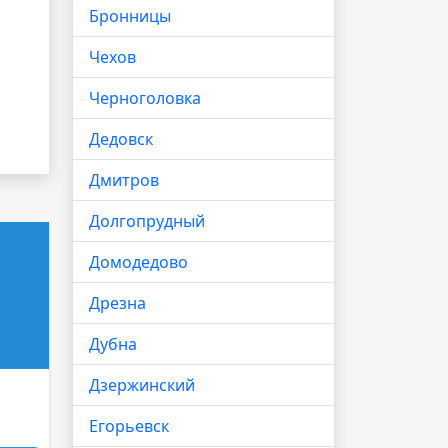
Бронницы
Чехов
Черноголовка
Дедовск
Дмитров
Долгопрудный
Домодедово
Дрезна
Дубна
Дзержинский
Егорьевск