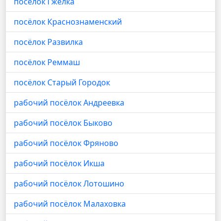
посёлок Гжелка
посёлок Краснознаменский
посёлок Развилка
посёлок Реммаш
посёлок Старый Городок
рабочий посёлок Андреевка
рабочий посёлок Быково
рабочий посёлок Фряново
рабочий посёлок Икша
рабочий посёлок Лотошино
рабочий посёлок Малаховка